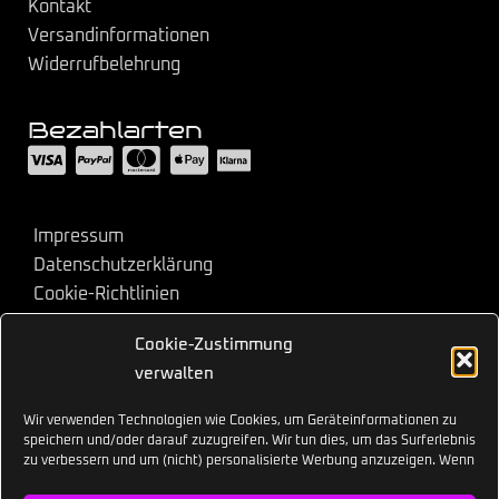
Kontakt
Versandinformationen
Widerrufbelehrung
Bezahlarten
Impressum
Datenschutzerklärung
Cookie-Richtlinien
AGB
Cookie-Zustimmung
Copyright © 2026 Rave-Brillen.de. Alle Rechte
vorbehalten.
verwalten
Wir verwenden Technologien wie Cookies, um Geräteinformationen zu
Alle Preise netto und zzgl. Versandkosten. Es können
speichern und/oder darauf zuzugreifen. Wir tun dies, um das Surferlebnis
Zollgebühren anfallen.
zu verbessern und um (nicht) personalisierte Werbung anzuzeigen. Wenn
du diesen Technologien zustimmst, können wir Daten wie das