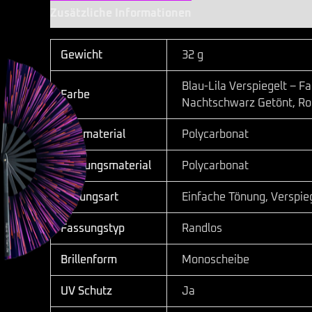
Zusätzliche Informationen
Gewicht
32 g
Blau-Lila Verspiegelt – F
Farbe
Nachtschwarz Getönt, Rot
Glasmaterial
Polycarbonat
Fassungsmaterial
Polycarbonat
Tönungsart
Einfache Tönung, Verspie
Fassungstyp
Randlos
Brillenform
Monoscheibe
UV Schutz
Ja