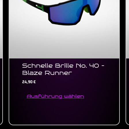
Optionen
können
auf
der
Produktseite
gewählt
werden
Schnelle Brille No. 40 –
Blaze Runner
24,90
€
Ausführung wählen