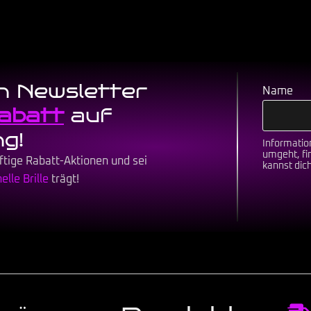
en Newsletter
Name
abatt
auf
ng!
Informatio
umgeht, fi
ftige Rabatt-Aktionen und sei
kannst dic
lle Brille
trägt!