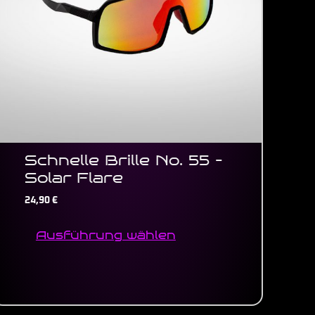
Optionen
können
auf
der
Produktseite
gewählt
werden
Schnelle Brille No. 55 –
Solar Flare
24,90
€
Ausführung wählen