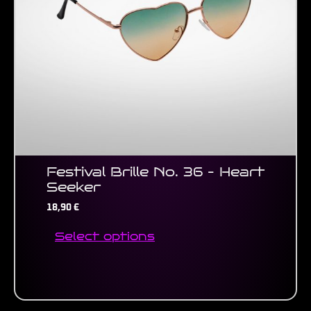
may
be
chosen
on
the
product
page
Festival Brille No. 36 – Heart
Seeker
18,90
€
Select options