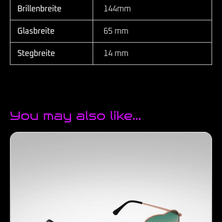
Brillenbreite
144mm
Glasbreite
65 mm
Stegbreite
14 mm
You may also like…
This
product
has
multiple
variants.
The
options