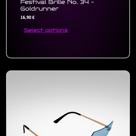
Festival Brille No. 34 –
Goldrunner
16,90
€
Select options
This
product
has
multiple
variants.
The
options
may