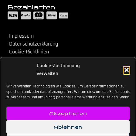
Bezahlarten
Impressum
Datenschutzerklärung
Cookie-Richtlinien
AGB
Cookie-Zustimmung
Copyright © 2026 Rave-Brillen.de. Alle Rechte
vorbehalten.
verwalten
Wir verwenden Technologien wie Cookies, um Geräteinformationen zu
Alle Preise netto und zzgl. Versandkosten. Es können
speichern und/oder darauf zuzugreifen. Wir tun dies, um das Surferlebnis
Zollgebühren anfallen.
zu verbessern und um (nicht) personalisierte Werbung anzuzeigen. Wenn
du diesen Technologien zustimmst, können wir Daten wie das
Surfverhalten oder eindeutige IDs auf dieser Website verarbeiten. Wenn
Akzeptieren
du deine Zustimmung nicht erteilst oder zurückziehst, können
bestimmte Funktionen beeinträchtigt werden.
Ablehnen