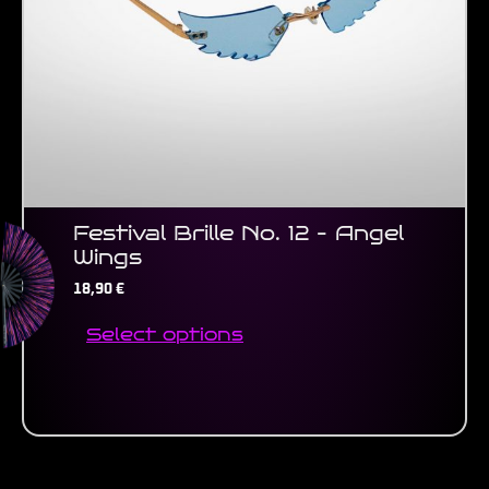
be
chosen
on
the
product
page
Festival Brille No. 12 – Angel
Wings
18,90
€
Select options